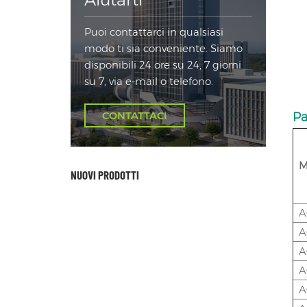
Puoi contattarci in qualsiasi
modo ti sia conveniente. Siamo
disponibili 24 ore su 24, 7 giorni
su 7, via e-mail o telefono.
CONTATTACI
Pa
M
NUOVI PRODOTTI
A
A
A
A
A