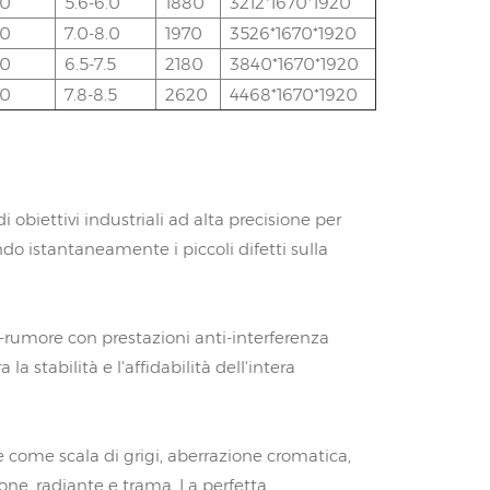
50
5.6-6.0
1880
3212*1670*1920
50
7.0-8.0
1970
3526*1670*1920
50
6.5-7.5
2180
3840*1670*1920
50
7.8-8.5
2620
4468*1670*1920
obiettivi industriali ad alta precisione per
do istantaneamente i piccoli difetti sulla
e-rumore con prestazioni anti-interferenza
a stabilità e l'affidabilità dell'intera
 come scala di grigi, aberrazione cromatica,
ne, radiante e trama. La perfetta