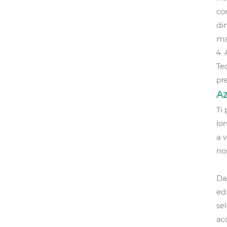
co
di
ma
4.
Te
pr
A
Ti
lo
a v
no
Da
ed 
se
ac