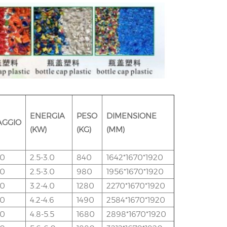
ENERGIA
PESO
DIMENSIONE
AGGIO
(KW)
(KG)
(MM)
50
2.5-3.0
840
1642*1670*1920
50
2.5-3.0
980
1956*1670*1920
50
3.2-4.0
1280
2270*1670*1920
50
4.2-4.6
1490
2584*1670*1920
50
4.8-5.5
1680
2898*1670*1920