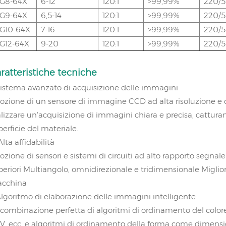
G8-64X
6-12
120:1
>99,99%
220/
G9-64X
6,5-14
120:1
>99,99%
220/
G10-64X
7-16
120:1
>99,99%
220/
G12-64X
9-20
120:1
>99,99%
220/
ratteristiche tecniche
 Sistema avanzato di acquisizione delle immagini
ozione di un sensore di immagine CCD ad alta risoluzione e di 
alizzare un'acquisizione di immagini chiara e precisa, catturan
perficie del materiale.
Alta affidabilità
ozione di sensori e sistemi di circuiti ad alto rapporto segnal
eriori Multiangolo, omnidirezionale e tridimensionale Migliora l
cchina
Algoritmo di elaborazione delle immagini intelligente
 combinazione perfetta di algoritmi di ordinamento del colore
V, ecc. e algoritmi di ordinamento della forma come dimensio