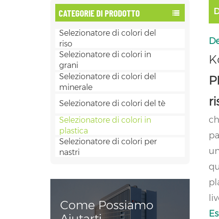
CATEGORIE DI PRODOTTO
Selezionatore di colori del
De
riso
Selezionatore di colori in
K
grani
Selezionatore di colori del
P
minerale
r
Selezionatore di colori del tè
ch
Selezionatore di colori in
plastica
pa
Selezionatore di colori per
un
nastri
qu
pl
liv
Come Possiamo
Es
Aiutarti