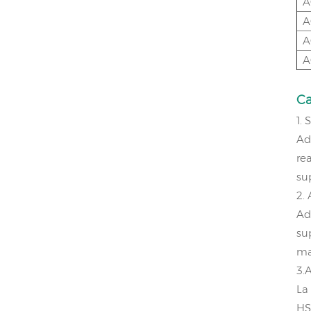
A
A
A
A
Ca
1.
Ad
re
su
2. 
Ad
sup
ma
3.
La
HS