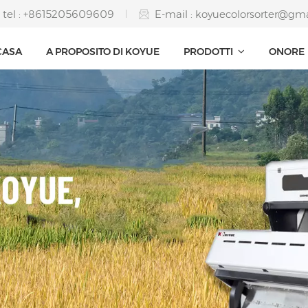
tel : +8615205609609
E-mail :
koyuecolorsorter@gm
CASA
A PROPOSITO DI KOYUE
PRODOTTI
ONORE