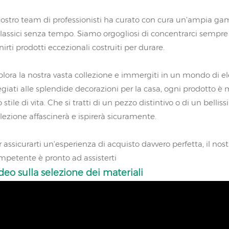
 nostro team di professionisti ha curato con cura un'ampia gam
classici senza tempo. Siamo orgogliosi di concentrarci sempre s
nirti prodotti eccezionali costruiti per durare.
plora la nostra vasta collezione e immergiti in un mondo di ele
egiati alle splendide decorazioni per la casa, ogni prodotto è
 stile di vita. Che si tratti di un pezzo distintivo o di un bell
llezione affascinerà e ispirerà sicuramente.
r assicurarti un'esperienza di acquisto davvero perfetta, il no
mpetente è pronto ad assisterti
deo sulla selezione dei materiali