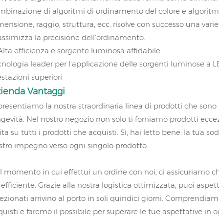
mbinazione di algoritmi di ordinamento del colore e algorit
mensione, raggio, struttura, ecc. risolve con successo una vari
ssimizza la precisione dell'ordinamento.
 Alta efficienza e sorgente luminosa affidabile
cnologia leader per l'applicazione delle sorgenti luminose a L
estazioni superiori
zienda
Vantaggi
 presentiamo la nostra straordinaria linea di prodotti che sono
ngevità. Nel nostro negozio non solo ti forniamo prodotti ec
ita su tutti i prodotti che acquisti. Sì, hai letto bene: la tua s
stro impegno verso ogni singolo prodotto.
l momento in cui effettui un ordine con noi, ci assicuriamo c
efficiente. Grazie alla nostra logistica ottimizzata, puoi aspet
lezionati arrivino al porto in soli quindici giorni. Comprendia
quisti e faremo il possibile per superare le tue aspettative in o