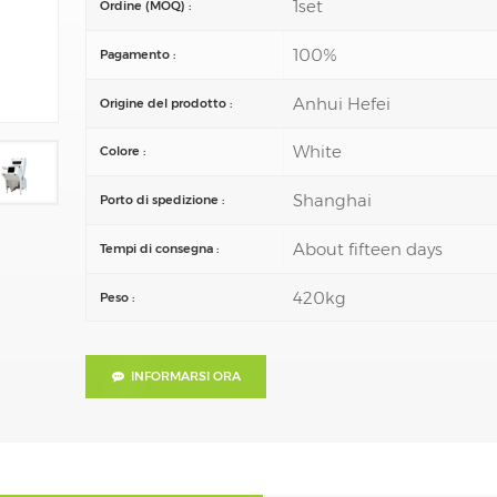
1set
Ordine (MOQ) :
100%
Pagamento :
Anhui Hefei
Origine del prodotto :
White
Colore :
Shanghai
Porto di spedizione :
About fifteen days
Tempi di consegna :
420kg
Peso :
INFORMARSI ORA