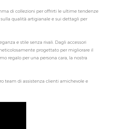
ma di collezioni per offrirti le ultime tendenze
ulla qualità artigianale e sui dettagli per
ganza e stile senza rivali. Dagli accessori
 meticolosamente progettato per migliorare il
issimo regalo per una persona cara, la nostra
stro team di assistenza clienti amichevole e