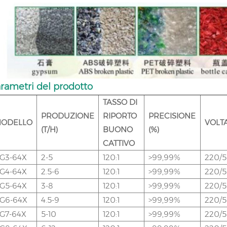
rametri del prodotto
TASSO DI
PRODUZIONE
RIPORTO
PRECISIONE
ODELLO
VOLT
(T/H)
BUONO
(%)
CATTIVO
G3-64X
2-5
120:1
>99,99%
220/
G4-64X
2.5-6
120:1
>99,99%
220/
G5-64X
3-8
120:1
>99,99%
220/
G6-64X
4.5-9
120:1
>99,99%
220/
G7-64X
5-10
120:1
>99,99%
220/