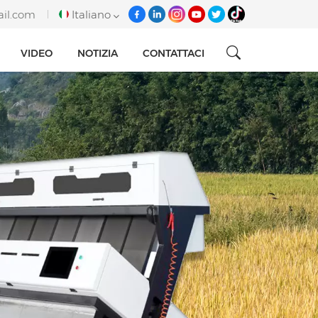
ail.com
Italiano
VIDEO
NOTIZIA
CONTATTACI
English
français
italiano
русский
español
português
Tiếng việt
العربية